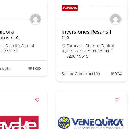
POPULAR
uidora
Inversiones Resansil
tos C.A.
C.A.
 - Distrito Capital
Caracas - Distrito Capital
632.91.33
(0212) 237.7094 / 8094 /
8238 / 9515
rícola
1388
Sector Construcción
904