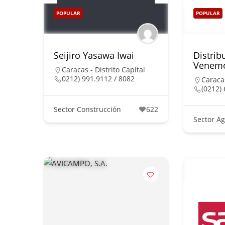
POPULAR
POPULAR
Seijiro Yasawa Iwai
Distrib
Venemo
Caracas - Distrito Capital
0212) 991.9112 / 8082
Caracas
(0212) 
Sector Construcción
622
Sector Ag