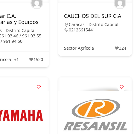
r C.A.
CAUCHOS DEL SUR C.A
arias y Equipos
Caracas - Distrito Capital
02126615441
 - Distrito Capital
961.93.46 / 961.93.55
 / 961.94.50
Sector Agrícola
324
rícola
+1
1520