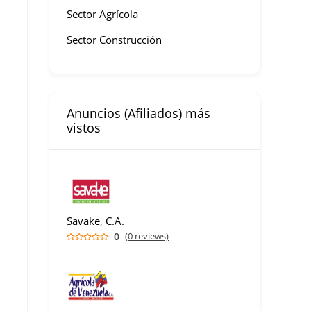
Sector Agrícola
Sector Construcción
Anuncios (Afiliados) más
vistos
Savake, C.A.
0
(0 reviews)