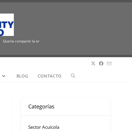
Quería compartir la emocionante noticia de que ICUEE tiene un nuevo nombre, The Ut
S
BLOG
CONTACTO
Categorías
Sector Acuícola