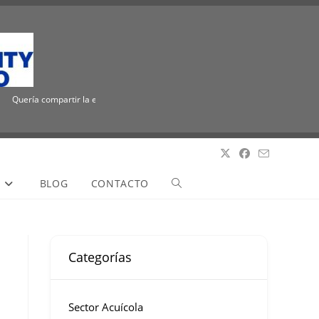
Quería compartir la emocionante noticia de que ICUEE tiene un nuevo nombre, The 
S
BLOG
CONTACTO
Categorías
Sector Acuícola