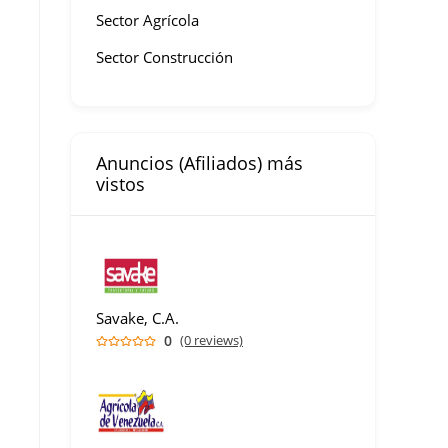
Sector Agrícola
Sector Construcción
Anuncios (Afiliados) más
vistos
Savake, C.A.
0
(0 reviews)