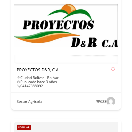
PROYECTOS D&R, C.A
Ciudad Bolívar - Bolívar
Publicado hace 3 años
04147388092
Sector Agrícola
623
POPULAR