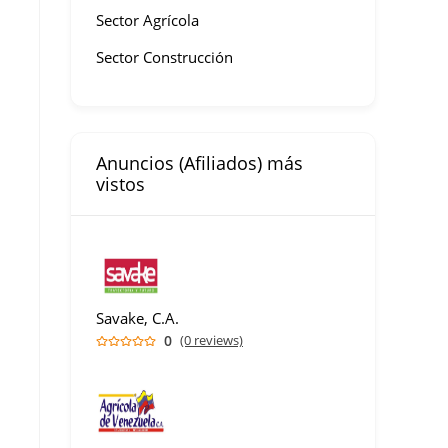
Sector Agrícola
Sector Construcción
Anuncios (Afiliados) más
vistos
Savake, C.A.
0
(0 reviews)