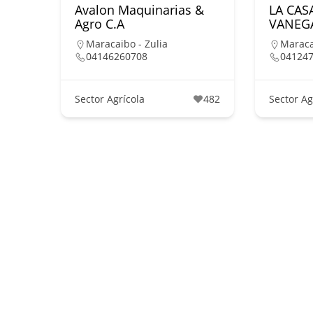
Avalon Maquinarias &
LA CAS
Agro C.A
VANEGA
Maracaibo - Zulia
Maraca
04146260708
04124
Sector Agrícola
482
Sector Ag