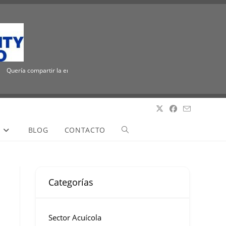
Quería compartir la emocionante noticia de que ICUEE tiene un nuevo nombre, The 
S
BLOG
CONTACTO
Categorías
Sector Acuícola