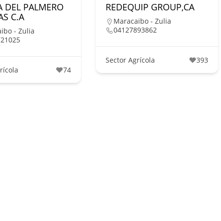
A DEL PALMERO
REDEQUIP GROUP,CA
S C.A
Maracaibo - Zulia
04127893862
ibo - Zulia
721025
Sector Agrícola
393
rícola
74