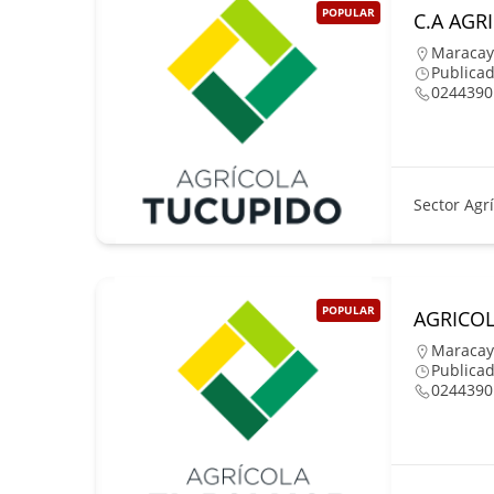
POPULAR
C.A AGR
Maracay
Publica
0244390
Sector Agr
POPULAR
AGRICOL
Maracay
Publica
0244390