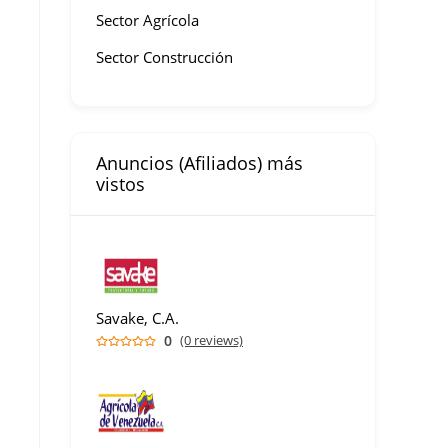
Sector Agrícola
Sector Construcción
Anuncios (Afiliados) más
vistos
Savake, C.A.
0
(0 reviews)