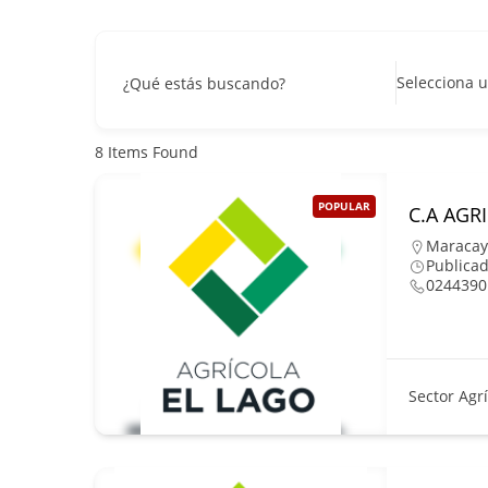
Selecciona u
¿Qué estás buscando?
8
Items Found
POPULAR
C.A AGR
Maracay
Publica
0244390
Sector Agr