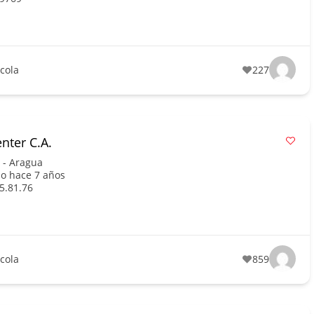
ícola
227
nter C.A.
 - Aragua
o hace 7 años
5.81.76
ícola
859