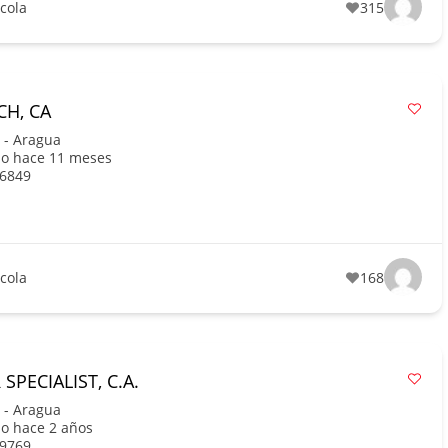
ícola
315
H, CA
 - Aragua
do hace 11 meses
6849
ícola
168
SPECIALIST, C.A.
 - Aragua
o hace 2 años
9769