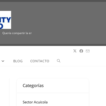
Quería compartir la emocionante noticia de que ICUEE tiene un nuevo nombre, The Ut
S
BLOG
CONTACTO
Categorías
Sector Acuícola