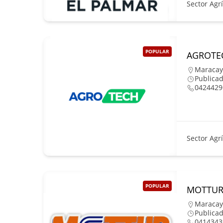
Sector Agr
POPULAR
AGROTEC
Maracay
Publica
0424429
Sector Agr
POPULAR
MOTTUR 
Maracay
Publicad
0414343