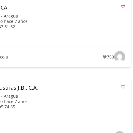
NCA
 - Aragua
o hace 7 años
47.51.62
ícola
750
strias J.B., C.A.
 - Aragua
o hace 7 años
95.74.65