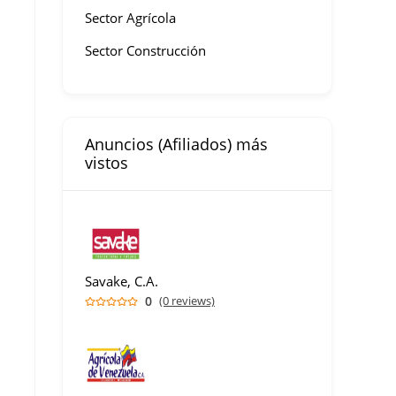
Sector Agrícola
Sector Construcción
Anuncios (Afiliados) más
vistos
Savake, C.A.
0
(0 reviews)