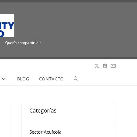
Quería compartir la emocionante noticia de que ICUEE tiene un nuevo nombre, The 
S
BLOG
CONTACTO
Categorías
Sector Acuícola