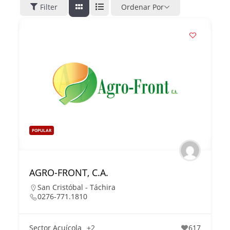
Filter
Ordenar Por
POPULAR
AGRO-FRONT, C.A.
San Cristóbal - Táchira
0276-771.1810
Sector Acuícola
+2
617