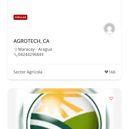
POPULAR
AGROTECH, CA
Maracay - Aragua
04244296849
Sector Agrícola
166