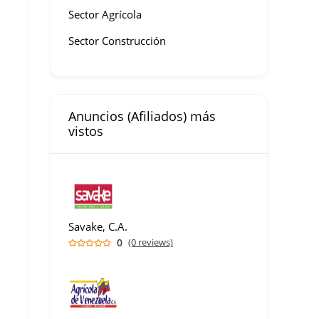
Sector Agrícola
Sector Construcción
Anuncios (Afiliados) más
vistos
Savake, C.A.
0
(0 reviews)