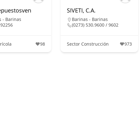
repuestosven
SIVETI, C.A.
s - Barinas
Barinas - Barinas
692256
(0273) 530.9600 / 9602
rícola
98
Sector Construcción
973