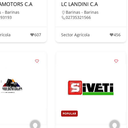
AMOTORS C.A
LC LANDINI C.A
s - Barinas
Barinas - Barinas
593193
02735321566
rícola
607
Sector Agrícola
456
POPULAR