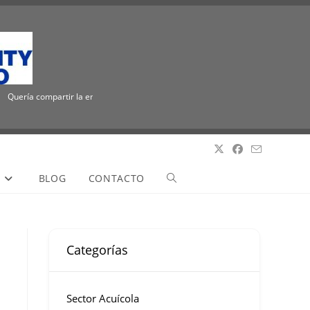
Quería compartir la emocionante noticia de que ICUEE tiene un nuevo nombre, The U
S
BLOG
CONTACTO
Categorías
Sector Acuícola