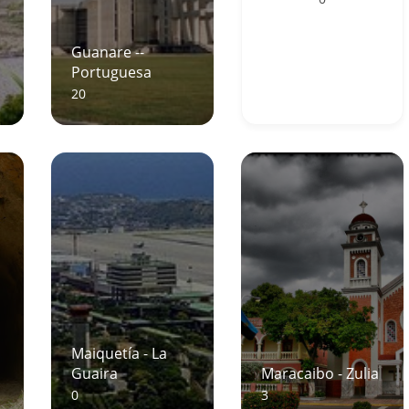
Guanare --
Portuguesa
20
Maiquetía - La
Guaira
Maracaibo - Zulia
0
3