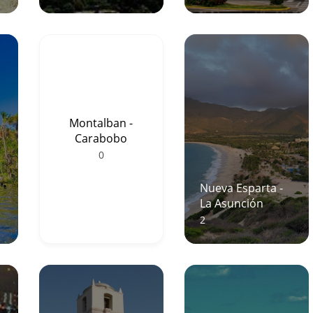
Montalban -
Carabobo
0
Nueva Esparta -
La Asunción
2