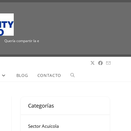
ería compartir la emocionante noticia de que ICUEE tiene un nuevo nombre, The Uti
S
BLOG
CONTACTO
Categorías
Sector Acuícola