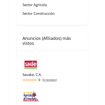
Sector Agrícola
Sector Construcción
Anuncios (Afiliados) más
vistos
Savake, C.A.
0
(0 reviews)