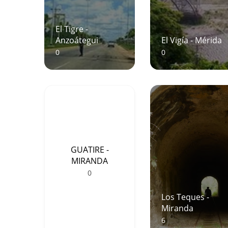
El Tigre -
Anzoátegui
El Vigía - Mérida
0
0
GUATIRE -
MIRANDA
0
Los Teques -
Miranda
6