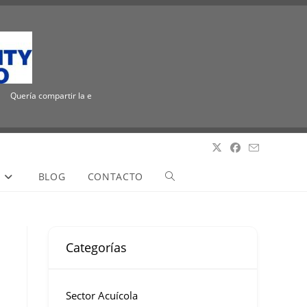
Quería compartir la emocionante noticia de que ICUEE tiene un nuevo nombre, The U
S
BLOG
CONTACTO
Categorías
Sector Acuícola