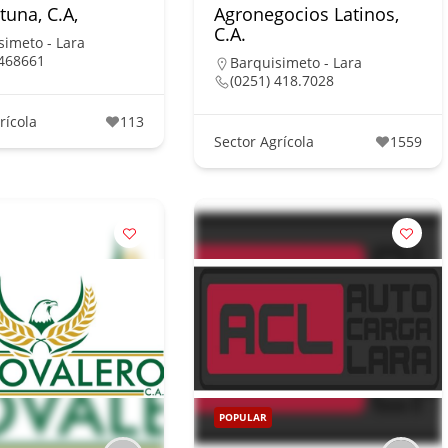
tuna, C.A,
Agronegocios Latinos,
C.A.
simeto - Lara
468661
Barquisimeto - Lara
(0251) 418.7028
rícola
113
Sector Agrícola
1559
POPULAR