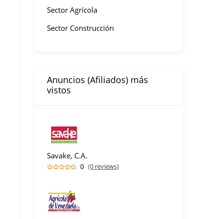
Sector Agrícola
Sector Construcción
Anuncios (Afiliados) más
vistos
Savake, C.A.
0
(0 reviews)