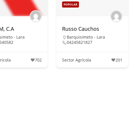
POPULAR
, C.A
Russo Cauchos
simeto - Lara
Barquisimeto - Lara
540582
04245821827
rícola
702
Sector Agrícola
201