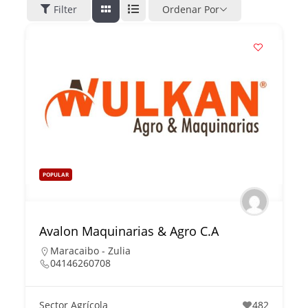
Filter
Ordenar Por
POPULAR
Avalon Maquinarias & Agro C.A
Maracaibo - Zulia
04146260708
Sector Agrícola
482