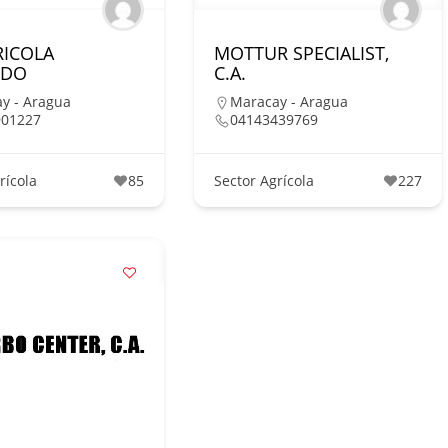
RICOLA
MOTTUR SPECIALIST,
IDO
C.A.
y - Aragua
Maracay - Aragua
901227
04143439769
rícola
85
Sector Agrícola
227