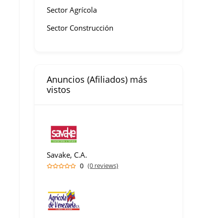
Sector Agrícola
Sector Construcción
Anuncios (Afiliados) más
vistos
Savake, C.A.
0
(0 reviews)