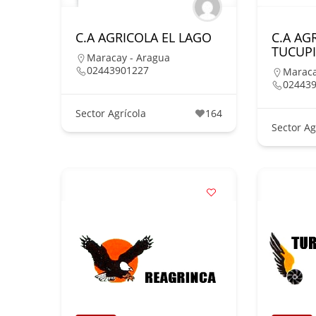
C.A AGRICOLA EL LAGO
C.A AG
TUCUP
Maracay - Aragua
02443901227
Maraca
02443
Sector Agrícola
164
Sector Ag