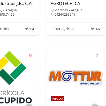
ustrias J.B., C.A.
AGROTECH, CA
y - Aragua
Maracay - Aragua
395.74.65
04244296849
rícola
864
Sector Agrícola
166
POPULAR