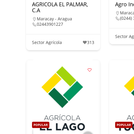
AGRICOLA EL PALMAR,
Agro Ind
C.A
Maraca
(0244) 
Maracay - Aragua
02443901227
Sector Ag
Sector Agrícola
313
POPULAR
POPULAR