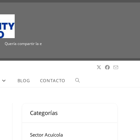
Quería compartir la emocionante noticia de que ICUEE tiene un nuevo nombre, The 
S
BLOG
CONTACTO
Categorías
Sector Acuícola