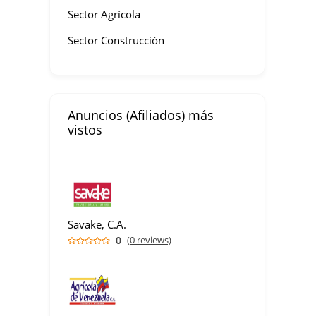
Sector Agrícola
Sector Construcción
Anuncios (Afiliados) más
vistos
Savake, C.A.
0
(0 reviews)