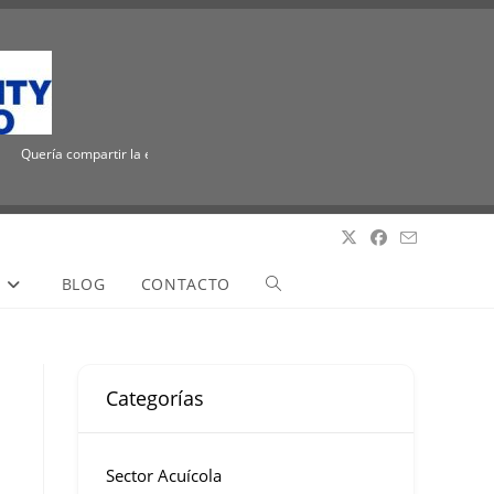
Quería compartir la emocionante noticia de que ICUEE tiene un nuevo nombre, The
S
BLOG
CONTACTO
Categorías
Sector Acuícola