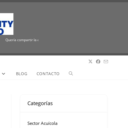
Quería compartir la emocionante noticia de que ICUEE tiene un nuevo nombre, The
S
BLOG
CONTACTO
Categorías
Sector Acuícola