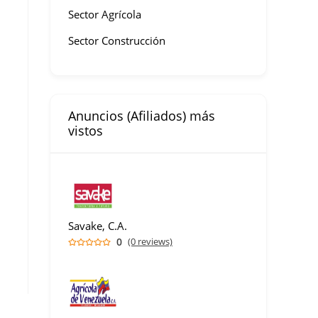
Sector Agrícola
Sector Construcción
Anuncios (Afiliados) más
vistos
Savake, C.A.
0
(0 reviews)