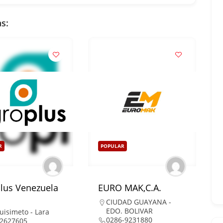
s:
R
POPULAR
lus Venezuela
EURO MAK,C.A.
CIUDAD GUAYANA -
EDO. BOLIVAR
uisimeto - Lara
0286-9231880
2627605