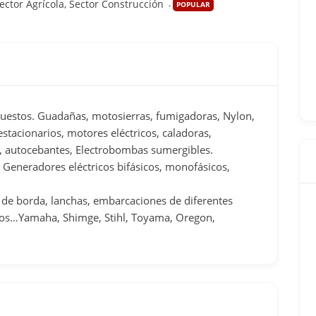
ector Agrícola
,
Sector Construcción
POPULAR
puestos. Guadañas, motosierras, fumigadoras, Nylon,
tacionarios, motores eléctricos, caladoras,
s, autocebantes, Electrobombas sumergibles.
. Generadores eléctricos bifásicos, monofásicos,
 de borda, lanchas, embarcaciones de diferentes
ros…
Yamaha, Shimge, Stihl, Toyama, Oregon,