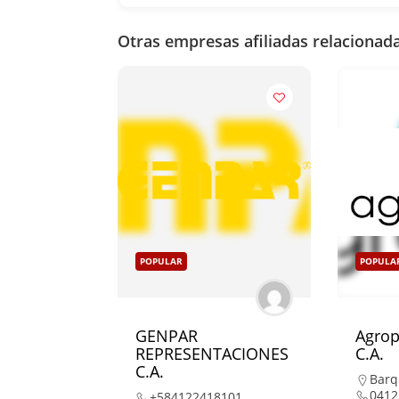
Otras empresas afiliadas relacionada
POPULAR
POPULA
GENPAR
Agrop
REPRESENTACIONES
C.A.
C.A.
Barq
0412
+584122418101