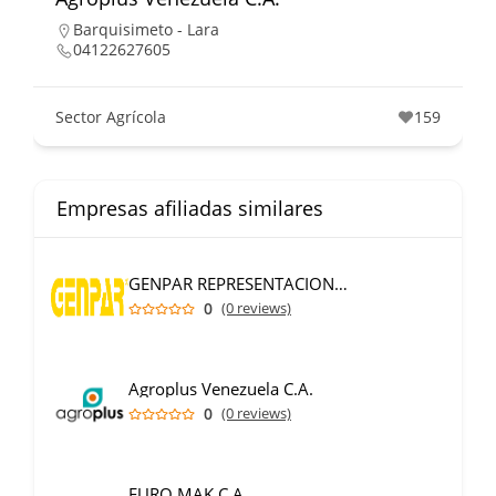
Barquisimeto - Lara
04122627605
Sector Agrícola
159
Empresas afiliadas similares
GENPAR REPRESENTACIONES C.A.
0
(0 reviews)
Agroplus Venezuela C.A.
0
(0 reviews)
EURO MAK,C.A.