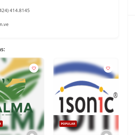
0424) 414.8145
m.ve
s:
R
POPULAR