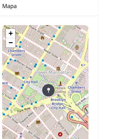
Mapa
+
−