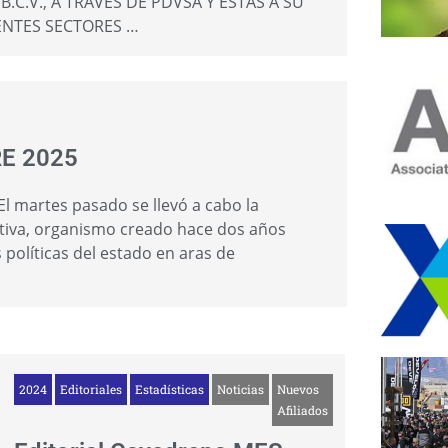
.C.V., A TRAVÉS DE PDVSA Y ESTAS A SU
ENTES SECTORES …
RE 2025
 martes pasado se llevó a cabo la
tiva, organismo creado hace dos años
 políticas del estado en aras de
2024
Editoriales
Estadísticas
Noticias
Nuevos
Afiliados