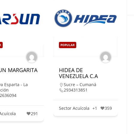
R
POPULAR
UN MARGARITA
HIDEA DE
VENEZUELA C.A
a Esparta - La
Sucre – Cumaná
ción
2934313851
2636094
Sector Acuícola
+1
359
Acuícola
291