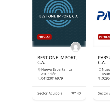
POPULAR
POPULA
BEST ONE IMPORT,
PARS
C.A.
C.A.
Nueva Esparta - La
Nuev
Asunción
Asun
04123016979
0295
Sector Acuícola
140
Sector 