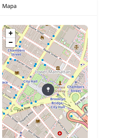
Mapa
+
−