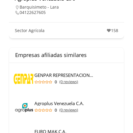
Barquisimeto - Lara
04122627605
Sector Agrícola
158
Empresas afiliadas similares
GENPAR REPRESENTACIONES C.A.
0
(0 reviews)
Agroplus Venezuela C.A.
0
(0 reviews)
EURO MAK,C.A.