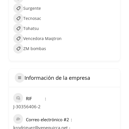
Surgente
Tecnosac
Tohatsu
Vencedora Maqtron
ZM bombas
Información de la empresa
RIF
J-30356406-2
Correo electrónico #2
krodriguez@venequirca.net -