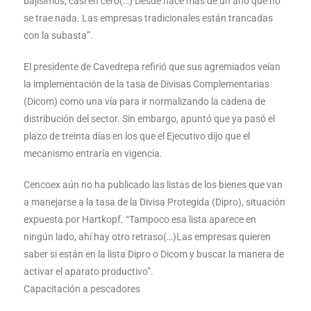
bajísimos, casi en cero(…) Desde hace más de un año que no
se trae nada. Las empresas tradicionales están trancadas
con la subasta”.
El presidente de Cavedrepa refirió que sus agremiados veían
la implementación de la tasa de Divisas Complementarias
(Dicom) como una vía para ir normalizando la cadena de
distribución del sector. Sin embargo, apuntó que ya pasó el
plazo de treinta días en los que el Ejecutivo dijo que el
mecanismo entraría en vigencia.
Cencoex aún no ha publicado las listas de los bienes que van
a manejarse a la tasa de la Divisa Protegida (Dipro), situación
expuesta por Hartkopf. “Tampoco esa lista aparece en
ningún lado, ahí hay otro retraso(…)Las empresas quieren
saber si están en la lista Dipro o Dicom y buscar la manera de
activar el aparato productivo”.
Capacitación a pescadores