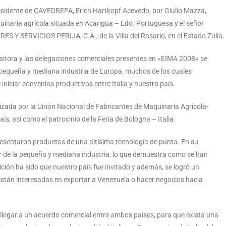
sidente de CAVEDREPA, Erich Hartkopf Acevedo, por Giulio Mazza,
inaria agrícola situada en Acarigua – Edo. Portuguesa y el señor
 SERVICIOS PERIJA, C.A., de la Villa del Rosario, en el Estado Zulia.
ositora y las delegaciones comerciales presentes en «EIMA 2008» se
 pequeña y mediana industria de Europa, muchos de los cuales
iniciar convenios productivos entre Italia y nuestro país.
izada por la Unión Nacional de Fabricantes de Maquinaria Agrícola-
sí como el patrocinio de la Feria de Bologna – Italia.
resentaron productos de una altísima tecnología de punta. En su
 de la pequeña y mediana industria, lo que demuestra como se han
ción ha sido que nuestro país fue invitado y además, se logró un
están interesadas en exportar a Venezuela o hacer negocios hacia
llegar a un acuerdo comercial entre ambos países, para que exista una