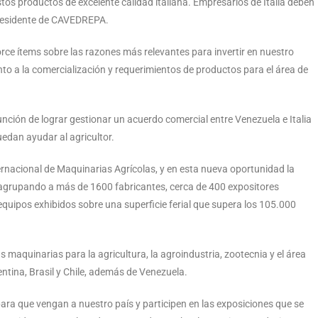
stos productos de excelente calidad italiana. Empresarios de Italia deben
 presidente de CAVEDREPA.
e ítems sobre las razones más relevantes para invertir en nuestro
to a la comercialización y requerimientos de productos para el área de
ción de lograr gestionar un acuerdo comercial entre Venezuela e Italia
puedan ayudar al agricultor.
rnacional de Maquinarias Agrícolas, y en esta nueva oportunidad la
e, agrupando a más de 1600 fabricantes, cerca de 400 expositores
equipos exhibidos sobre una superficie ferial que supera los 105.000
 maquinarias para la agricultura, la agroindustria, zootecnia y el área
ntina, Brasil y Chile, además de Venezuela.
ara que vengan a nuestro país y participen en las exposiciones que se