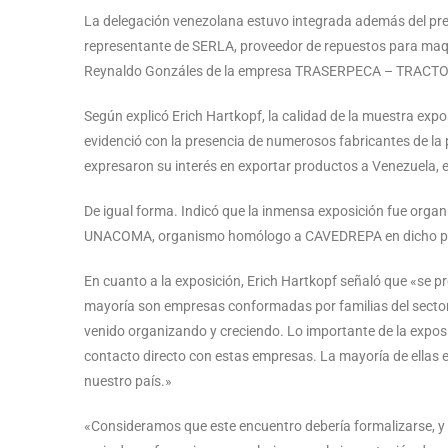
La delegación venezolana estuvo integrada además del pre
representante de SERLA, proveedor de repuestos para maqu
Reynaldo Gonzáles de la empresa TRASERPECA – TRACTORES Y
Según explicó Erich Hartkopf, la calidad de la muestra exp
evidenció con la presencia de numerosos fabricantes de la
expresaron su interés en exportar productos a Venezuela, e 
De igual forma. Indicó que la inmensa exposición fue organ
UNACOMA, organismo homólogo a CAVEDREPA en dicho país, a
En cuanto a la exposición, Erich Hartkopf señaló que «se p
mayoría son empresas conformadas por familias del sector
venido organizando y creciendo. Lo importante de la exposi
contacto directo con estas empresas. La mayoría de ellas 
nuestro país.»
«Consideramos que este encuentro debería formalizarse, y 