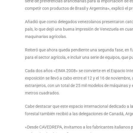
serie de preferencias arancelarias para la importación de e
competir con productos de Brasil y Argentina», explicó el
Añadió que como delegados venezolanos presentaron catorc
país, lo que dejó una buena impresión de Venezuela en cuan
maquinarias agrícolas.
Reiteró que ahora queda pendiente una segunda fase, en fun
para el sector agrícola, e incluir una serie de equipos, que 
Cada dos años «EIMA 2008» se convierte en el Espacio Inte
exposición se llevó a cabo entre el 12 y el 16 de noviembr
extranjeros, con un total de 25 mil modelos de máquinas y 
metros cuadrados.
Cabe destacar que este espacio internacional dedicado a las
forestal también recibió a las delegaciones de Canadá, Arge
«Desde CAVEDREPA, invitamos a los fabricantes italianos p