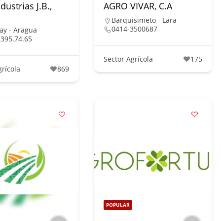
dustrias J.B.,
AGRO VIVAR, C.A
Barquisimeto - Lara
0414-3500687
ay - Aragua
 395.74.65
Sector Agrícola
175
grícola
869
POPULAR