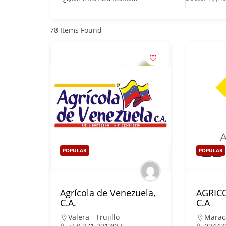
78
Items Found
POPULAR
POPULAR
Agrícola de Venezuela,
AGRICO
C.A.
C.A
Valera - Trujillo
Marac