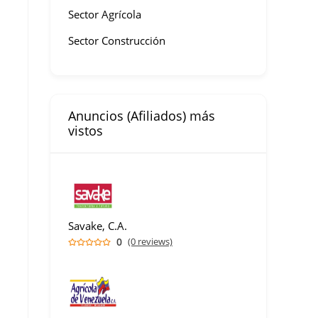
Sector Agrícola
Sector Construcción
Anuncios (Afiliados) más
vistos
Savake, C.A.
0
(0 reviews)