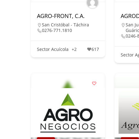
AGRO-FRONT, C.A.
AGRODA
San Cristóbal - Táchira
San Ju
0276-771.1810
Guári
0246-
Sector Acuícola
+2
617
Sector A