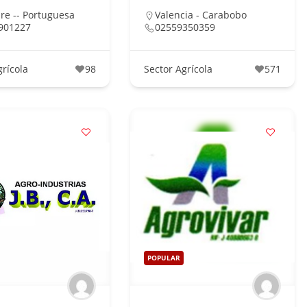
re -- Portuguesa
Valencia - Carabobo
901227
02559350359
grícola
98
Sector Agrícola
571
POPULAR