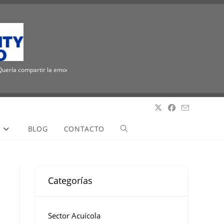
a compartir la emocionante noticia de que ICUEE tiene un nuevo nombre, The Utilit
S
BLOG
CONTACTO
Categorías
Sector Acuícola