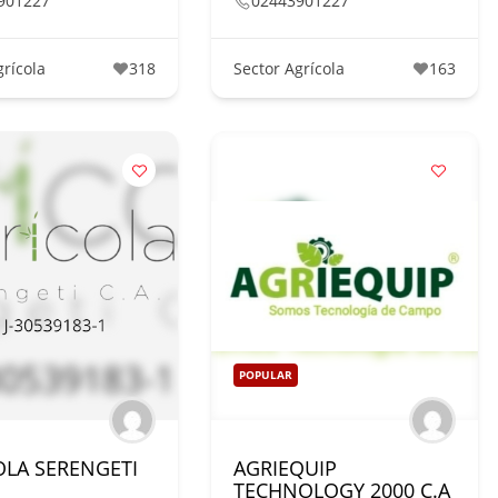
901227
02443901227
grícola
318
Sector Agrícola
163
POPULAR
OLA SERENGETI
AGRIEQUIP
TECHNOLOGY 2000 C.A