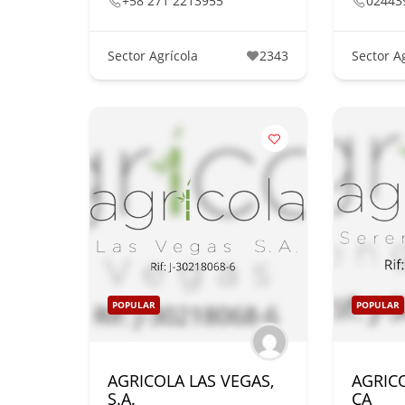
+58 271 2213955
02443
Sector Agrícola
2343
Sector A
POPULAR
POPULAR
AGRICOLA LAS VEGAS,
AGRIC
S.A.
CA