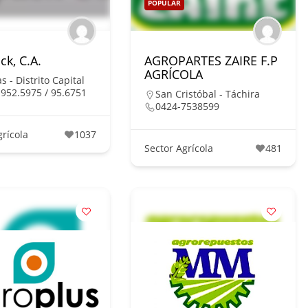
POPULAR
ck, C.A.
AGROPARTES ZAIRE F.P
AGRÍCOLA
s - Distrito Capital
 952.5975 / 95.6751
San Cristóbal - Táchira
0424-7538599
grícola
1037
Sector Agrícola
481