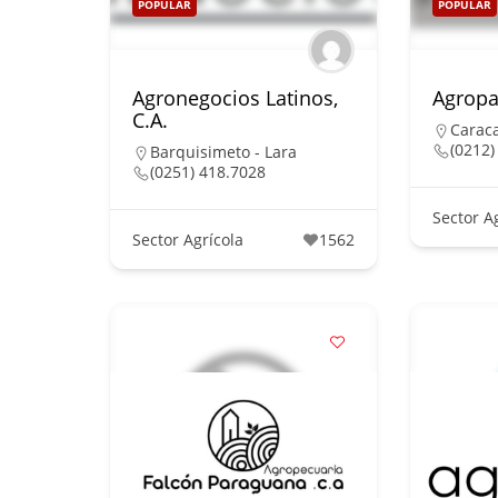
POPULAR
POPULAR
Agronegocios Latinos,
Agropa
C.A.
Caraca
(0212)
Barquisimeto - Lara
(0251) 418.7028
Sector A
Sector Agrícola
1562