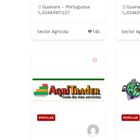
Guanare -- Portuguesa
Guana
02443901227
02443
Sector Agrícola
146
Sector A
POPULAR
POPULAR