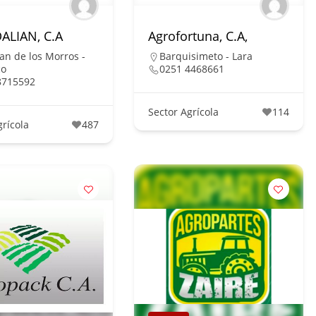
LIAN, C.A
Agrofortuna, C.A,
an de los Morros -
Barquisimeto - Lara
co
0251 4468661
8715592
Sector Agrícola
114
grícola
487