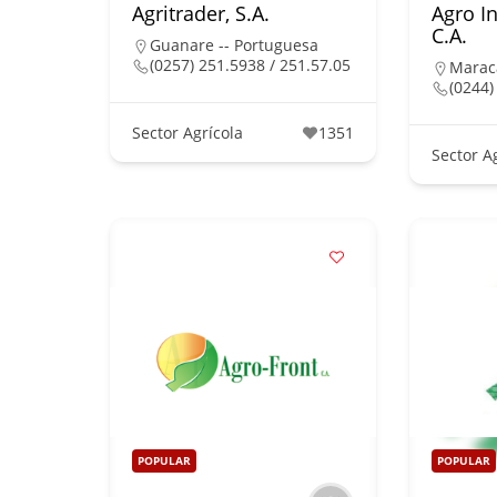
Agritrader, S.A.
Agro In
C.A.
Guanare -- Portuguesa
(0257) 251.5938 / 251.57.05
Marac
(0244)
Sector Agrícola
1351
Sector A
POPULAR
POPULAR