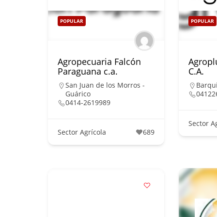
POPULAR
POPULAR
Agropecuaria Falcón
Agropl
Paraguana c.a.
C.A.
San Juan de los Morros -
Barqui
Guárico
04122
0414-2619989
Sector A
Sector Agrícola
689