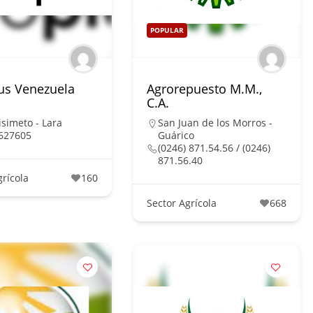
POPULAR
us Venezuela
Agrorepuesto M.M.,
C.A.
simeto - Lara
San Juan de los Morros -
627605
Guárico
(0246) 871.54.56 / (0246)
871.56.40
grícola
160
Sector Agrícola
668